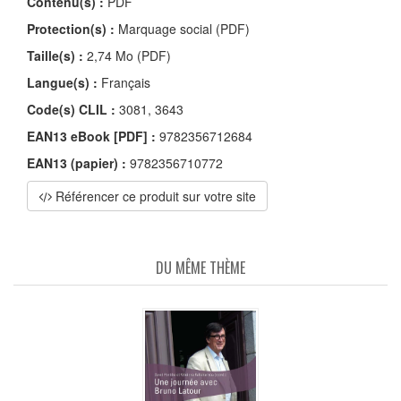
Contenu(s) :
PDF
Protection(s) :
Marquage social (PDF)
Taille(s) :
2,74 Mo (PDF)
Langue(s) :
Français
Code(s) CLIL :
3081, 3643
EAN13 eBook [PDF] :
9782356712684
EAN13 (papier) :
9782356710772
Référencer ce produit sur votre site
DU MÊME THÈME