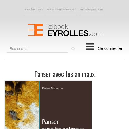
eyrolles.com
editions-eyrolles.com
eyrollespro.com
Rechercher
Se connecter
sur
le
site
Panser avec les animaux