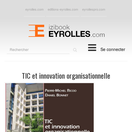
eyrolles.com
editions-eyrolles.com
eyrollespro.com
Rechercher
Se connecter
sur
le
site
TIC et innovation organisationnelle