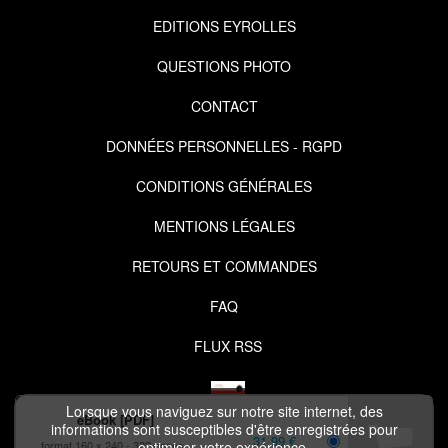
EDITIONS EYROLLES
QUESTIONS PHOTO
CONTACT
DONNÉES PERSONNELLES - RGPD
CONDITIONS GÉNÉRALES
MENTIONS LÉGALES
RETOURS ET COMMANDES
FAQ
FLUX RSS
Lorsque vous naviguez sur notre site internet, des
eBook [PDF]
informations sont susceptibles d'être enregistrées pour
31,99 €
format 160 x 240
322 pages
optimiser votre expérience.