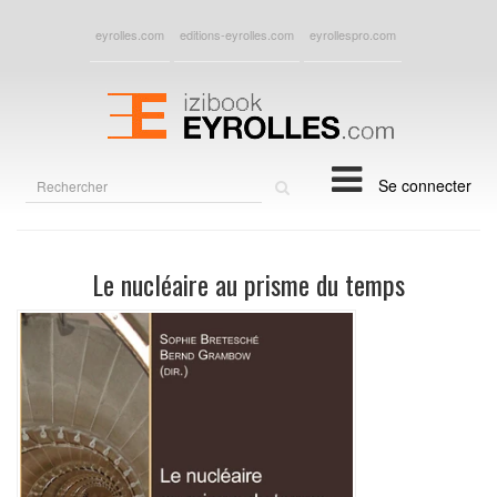
eyrolles.com
editions-eyrolles.com
eyrollespro.com
Rechercher
Se connecter
sur
le
site
Le nucléaire au prisme du temps