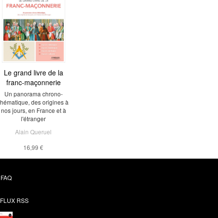
sion Winnie Mandela
Le grand livre de la
franc-maçonnerie
d l'Elysée jouait la carte
maitresse
Un panorama chrono-
thématique, des origines à
Gilbert Erouart
nos jours, en France et à
l'étranger
12,99 €
Alain Queruel
16,99 €
FAQ
FLUX RSS