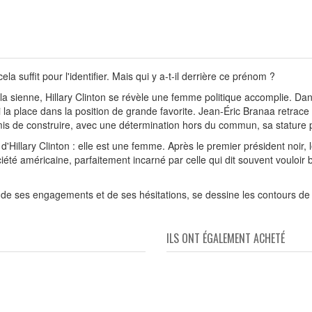
cela suffit pour l'identifier. Mais qui y a-t-il derrière ce prénom ?
t la sienne, Hillary Clinton se révèle une femme politique accomplie. D
i la place dans la position de grande favorite. Jean-Éric Branaa retrace 
ermis de construire, avec une détermination hors du commun, sa stature p
'Hillary Clinton : elle est une femme. Après le premier président noir, 
été américaine, parfaitement incarné par celle qui dit souvent vouloir b
ton, de ses engagements et de ses hésitations, se dessine les contours d
ILS ONT ÉGALEMENT ACHETÉ