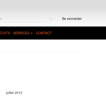
Rechercher
Se connecter
sur
le
site
TUITS
SERVICES
CONTACT
juillet 2015