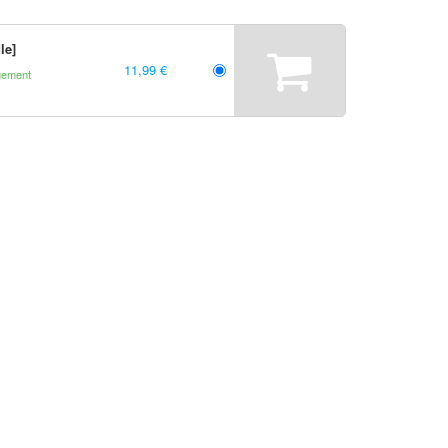
le]
11,99 €
gement