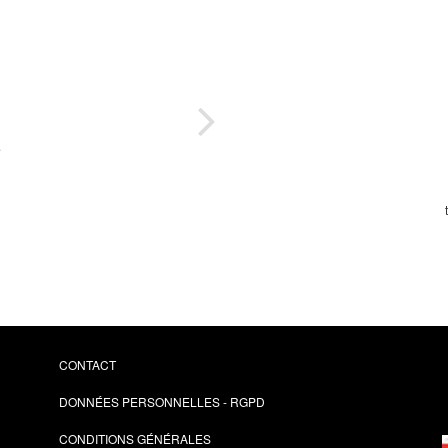
e
la
Mis
e
Quan
o-
es à
t à
CONTACT
DONNÉES PERSONNELLES - RGPD
CONDITIONS GÉNÉRALES