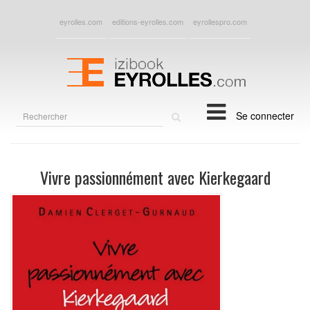
eyrolles.com
editions-eyrolles.com
eyrollespro.com
Rechercher
Se connecter
sur
le
site
Vivre passionnément avec Kierkegaard