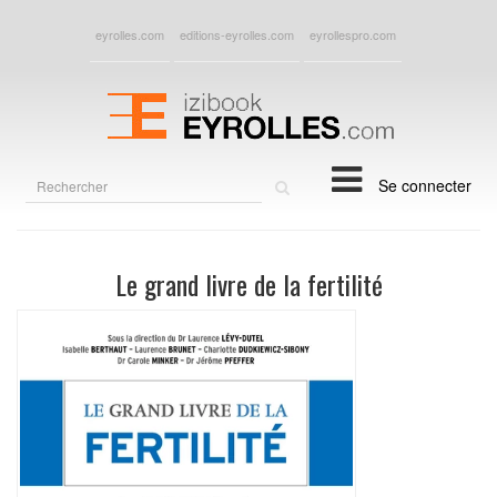
eyrolles.com
editions-eyrolles.com
eyrollespro.com
Rechercher
Se connecter
sur
le
site
Le grand livre de la fertilité