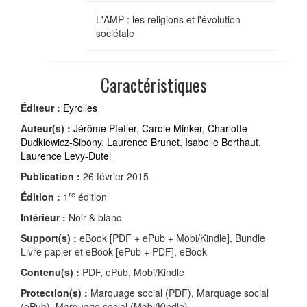
L'AMP : les religions et l'évolution
sociétale
Caractéristiques
Éditeur :
Eyrolles
Auteur(s) :
Jérôme Pfeffer
,
Carole Minker
,
Charlotte
Dudkiewicz-Sibony
,
Laurence Brunet
,
Isabelle Berthaut
,
Laurence Levy-Dutel
Publication :
26 février 2015
re
Édition :
1
édition
Intérieur :
Noir & blanc
Support(s) :
eBook [PDF + ePub + Mobi/Kindle], Bundle
Livre papier et eBook [ePub + PDF], eBook
Contenu(s) :
PDF, ePub, Mobi/Kindle
Protection(s) :
Marquage social (PDF), Marquage social
(ePub), Marquage social (Mobi/Kindle)