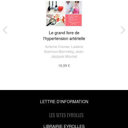
Le grand livre de
l'hypertension artérielle
Antoine Cremer
,
Ladane
Azernour-Bonnefoy
,
Jean-
Jacques Mourad
16,99 €
LETTRE D'INFORMATION
LES SITES EYROLLES
LIBRAIRIE EYROLLES