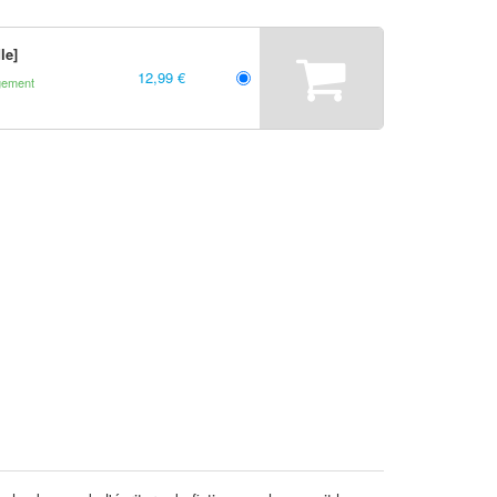
le]
12,99 €
gement