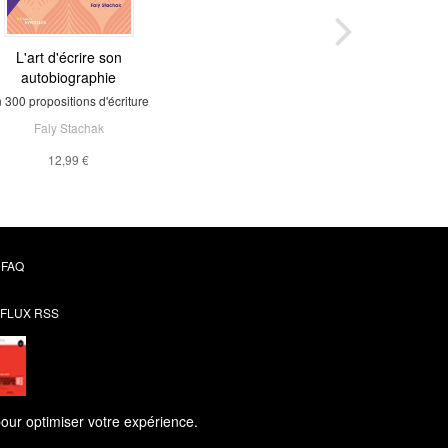
L'art d'écrire son
autobiographie
 300 propositions d'écriture
Faly Stachak
12,99 €
FAQ
FLUX RSS
pour optimiser votre expérience.