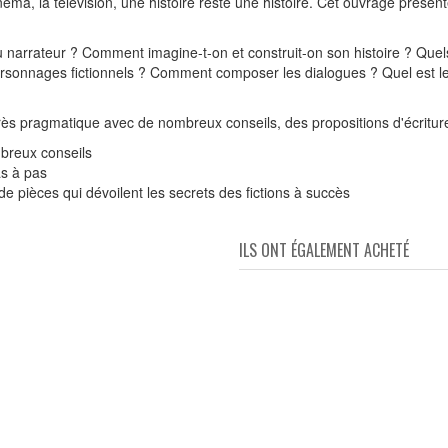
inéma, la télévision, une histoire reste une histoire. Cet ouvrage présente
u narrateur ? Comment imagine-t-on et construit-on son histoire ? Quels
ersonnages fictionnels ? Comment composer les dialogues ? Quel est le r
rès pragmatique avec de nombreux conseils, des propositions d'écrit
breux conseils
as à pas
e pièces qui dévoilent les secrets des fictions à succès
ILS ONT ÉGALEMENT ACHETÉ