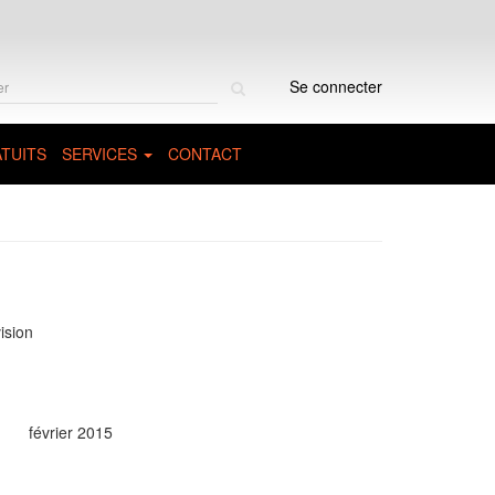
Rechercher
Se connecter
sur
le
site
TUITS
SERVICES
CONTACT
vision
février 2015