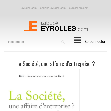
eyrolles.com
editions-eyrolles.com
eyrollespro.com
Rechercher
Se connecter
sur
le
site
La Société, une affaire d'entreprise ?