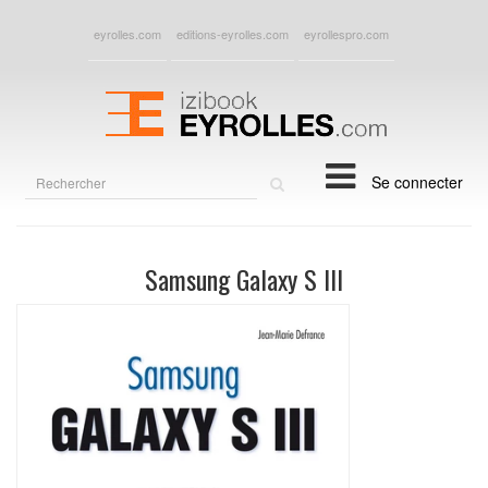
eyrolles.com
editions-eyrolles.com
eyrollespro.com
Rechercher
Se connecter
sur
le
site
Samsung Galaxy S III