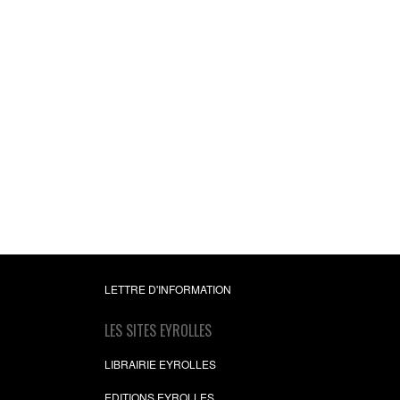
Développement JE
avec Eclipse Euro
Karim Djaafar
31,99 €
LETTRE D'INFORMATION
LES SITES EYROLLES
LIBRAIRIE EYROLLES
EDITIONS EYROLLES