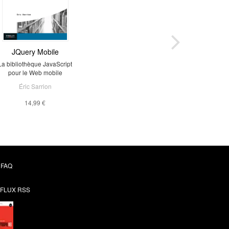
JQuery Mobile
La bibliothèque JavaScript
pour le Web mobile
Éric Sarrion
14,99 €
FAQ
FLUX RSS