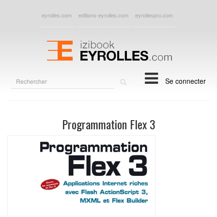
eyrolles.com
editions-eyrolles.com
eyrollespro.com
Rechercher
Se connecter
sur
le
site
Programmation Flex 3