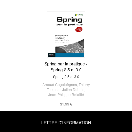
Spring par la pratique -
Spring 2.5 et 3.0
Spring 2.5 et 3.0
Arnaud Cogoluègnes
,
Thierry
Templier
,
Julien Dubois
,
Jean-Philippe Retaillé
31,99 €
LETTRE D'INFORMATION