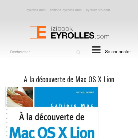
eyrolles.com
editions-eyrolles.com
eyrollespro.com
Rechercher
Se connecter
sur
le
site
A la découverte de Mac OS X Lion