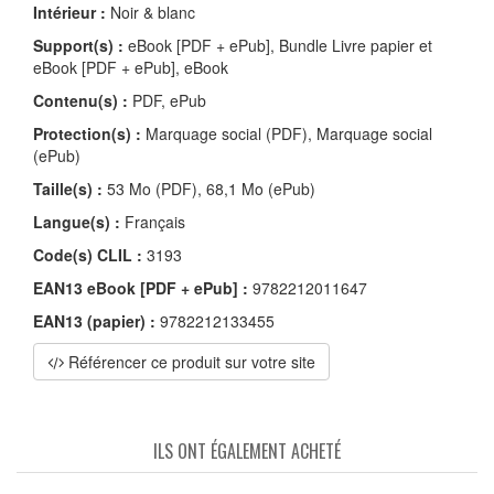
Intérieur :
Noir & blanc
Support(s) :
eBook [PDF + ePub], Bundle Livre papier et
eBook [PDF + ePub], eBook
Contenu(s) :
PDF, ePub
Protection(s) :
Marquage social (PDF), Marquage social
(ePub)
Taille(s) :
53 Mo (PDF), 68,1 Mo (ePub)
Langue(s) :
Français
Code(s) CLIL :
3193
EAN13 eBook [PDF + ePub] :
9782212011647
EAN13 (papier) :
9782212133455
Référencer ce produit sur votre site
ILS ONT ÉGALEMENT ACHETÉ