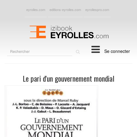
eyrolles.com
editions-eyrolles.com
eyrollespro.com
Rechercher
Se connecter
sur
le
site
Le pari d'un gouvernement mondial