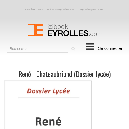
eyrolles.com
editions-eyrolles.com
eyrollespro.com
Rechercher
Se connecter
sur
le
site
René - Chateaubriand (Dossier lycée)