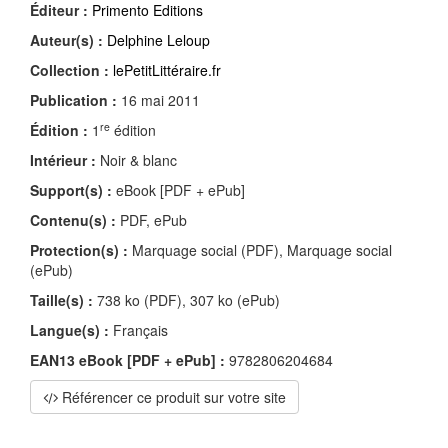
Éditeur :
Primento Editions
Auteur(s) :
Delphine Leloup
Collection :
lePetitLittéraire.fr
Publication :
16 mai 2011
re
Édition :
1
édition
Intérieur :
Noir & blanc
Support(s) :
eBook [PDF + ePub]
Contenu(s) :
PDF, ePub
Protection(s) :
Marquage social (PDF), Marquage social
(ePub)
Taille(s) :
738 ko (PDF), 307 ko (ePub)
Langue(s) :
Français
EAN13 eBook [PDF + ePub] :
9782806204684
Référencer ce produit sur votre site