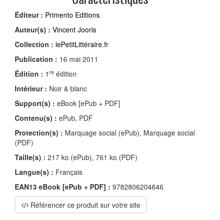
Éditeur :
Primento Editions
Auteur(s) :
Vincent Jooris
Collection :
lePetitLittéraire.fr
Publication :
16 mai 2011
re
Édition :
1
édition
Intérieur :
Noir & blanc
Support(s) :
eBook [ePub + PDF]
Contenu(s) :
ePub, PDF
Protection(s) :
Marquage social (ePub), Marquage social
(PDF)
Taille(s) :
217 ko (ePub), 761 ko (PDF)
Langue(s) :
Français
EAN13 eBook [ePub + PDF] :
9782806204646
Référencer ce produit sur votre site