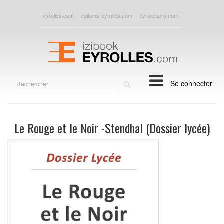
eyrolles.com
editions-eyrolles.com
eyrollespro.com
Rechercher
Se connecter
sur
le
site
Le Rouge et le Noir -Stendhal (Dossier lycée)