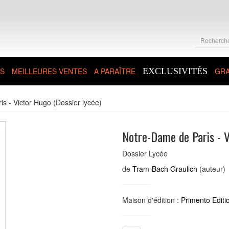
S
MEILLEURES VENTES
A PARAÎTRE
EXCLUSIVITÉS
GRA
s - Victor Hugo (Dossier lycée)
Notre-Dame de Paris - V
Dossier Lycée
de
Tram-Bach Graulich
(auteur)
Maison d'édition :
Primento Editi