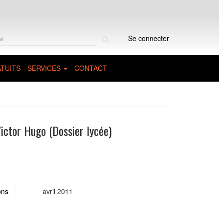
Rechercher
Se connecter
sur
le
site
TUITS
SERVICES
CONTACT
ictor Hugo (Dossier lycée)
ons
avril 2011