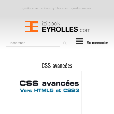
eyrolles.com
editions-eyrolles.com
eyrollespro.com
Rechercher
Se connecter
sur
le
site
CSS avancées