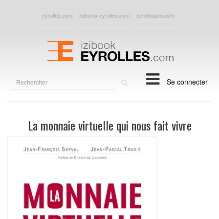
eyrolles.com
editions-eyrolles.com
eyrollespro.com
Rechercher
Se connecter
sur
le
site
La monnaie virtuelle qui nous fait vivre