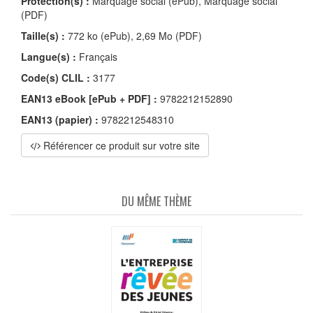
Protection(s) :
Marquage social (ePub), Marquage social
(PDF)
Taille(s) :
772 ko (ePub), 2,69 Mo (PDF)
Langue(s) :
Français
Code(s) CLIL :
3177
EAN13 eBook [ePub + PDF] :
9782212152890
EAN13 (papier) :
9782212548310
Référencer ce produit sur votre site
DU MÊME THÈME