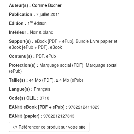
Auteur(s) :
Corinne Bocher
Publication :
7 juillet 2011
re
Édition :
1
édition
Intérieur :
Noir & blanc
Support(s) :
eBook [PDF + ePub], Bundle Livre papier et
eBook [ePub + PDF], eBook
Contenu(s) :
PDF, ePub
Protection(s) :
Marquage social (PDF), Marquage social
(ePub)
Taille(s) :
44 Mo (PDF), 2,4 Mo (ePub)
Langue(s) :
Français
Code(s) CLIL :
3710
EAN13 eBook [PDF + ePub] :
9782212411829
EAN13 (papier) :
9782212127843
Référencer ce produit sur votre site