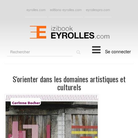
eyrolles.com
editions-eyrolles.com
eyrollespro.com
Rechercher
Se connecter
sur
le
site
S'orienter dans les domaines artistiques et
culturels