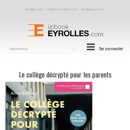
eyrolles.com
editions-eyrolles.com
eyrollespro.com
Rechercher
Se connecter
sur
le
site
Le collège décrypté pour les parents