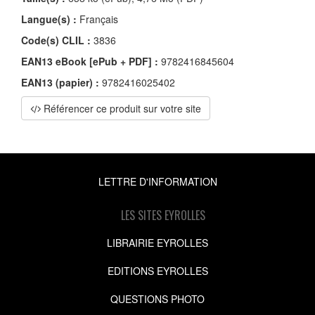
Langue(s) :
Français
Code(s) CLIL :
3836
EAN13 eBook [ePub + PDF] :
9782416845604
EAN13 (papier) :
9782416025402
Référencer ce produit sur votre site
LETTRE D'INFORMATION
LES SITES EYROLLES
LIBRAIRIE EYROLLES
EDITIONS EYROLLES
QUESTIONS PHOTO