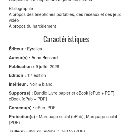
Bibliographie
À propos des téléphones portables, des réseaux et des jeux
vidéo
À propos du harcèlement
Caractéristiques
Éditeur :
Eyrolles
Auteur(s) :
Anne Bossard
Publication :
9 juillet 2026
re
Édition :
1
édition
Intérieur :
Noir & blanc
Support(s) :
Bundle Livre papier et eBook [ePub + PDF],
eBook [ePub + PDF]
Contenu(s) :
ePub, PDF
Protection(s) :
Marquage social (ePub), Marquage social
(PDF)
Taille(s) :
658 ko (ePub), 4,76 Mo (PDF)