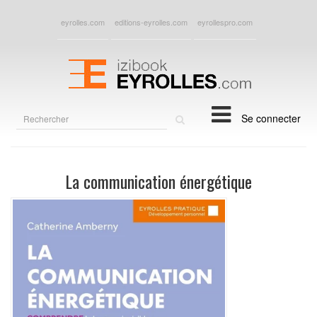
eyrolles.com
editions-eyrolles.com
eyrollespro.com
Rechercher
Se connecter
sur
le
site
La communication énergétique