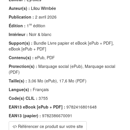
Auteur(s) :
Lilou Wimbée
Publication :
2 avril 2026
re
Édition :
1
édition
Intérieur :
Noir & blanc
Support(s) :
Bundle Livre papier et eBook [ePub + PDF],
eBook [ePub + PDF]
Contenu(s) :
ePub, PDF
Protection(s) :
Marquage social (ePub), Marquage social
(PDF)
Taille(s) :
3,06 Mo (ePub), 17,6 Mo (PDF)
Langue(s) :
Français
Code(s) CLIL :
3755
EAN13 eBook [ePub + PDF] :
9782416801648
EAN13 (papier) :
9782386670091
Référencer ce produit sur votre site