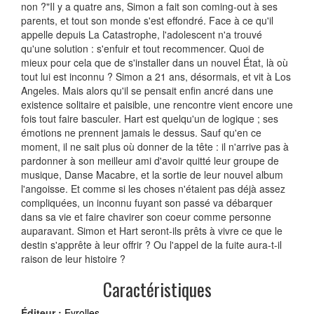
non ?"Il y a quatre ans, Simon a fait son coming-out à ses
parents, et tout son monde s'est effondré. Face à ce qu'il
appelle depuis La Catastrophe, l'adolescent n'a trouvé
qu'une solution : s'enfuir et tout recommencer. Quoi de
mieux pour cela que de s'installer dans un nouvel État, là où
tout lui est inconnu ? Simon a 21 ans, désormais, et vit à Los
Angeles. Mais alors qu'il se pensait enfin ancré dans une
existence solitaire et paisible, une rencontre vient encore une
fois tout faire basculer. Hart est quelqu'un de logique ; ses
émotions ne prennent jamais le dessus. Sauf qu'en ce
moment, il ne sait plus où donner de la tête : il n'arrive pas à
pardonner à son meilleur ami d'avoir quitté leur groupe de
musique, Danse Macabre, et la sortie de leur nouvel album
l'angoisse. Et comme si les choses n'étaient pas déjà assez
compliquées, un inconnu fuyant son passé va débarquer
dans sa vie et faire chavirer son coeur comme personne
auparavant. Simon et Hart seront-ils prêts à vivre ce que le
destin s'apprête à leur offrir ? Ou l'appel de la fuite aura-t-il
raison de leur histoire ?
Caractéristiques
Éditeur :
Eyrolles