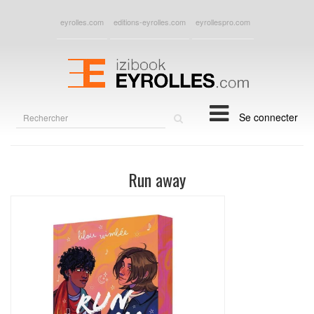
eyrolles.com
editions-eyrolles.com
eyrollespro.com
Rechercher
Se connecter
sur
le
site
Run away