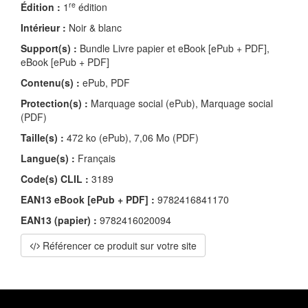
re
Édition :
1
édition
Intérieur :
Noir & blanc
Support(s) :
Bundle Livre papier et eBook [ePub + PDF],
eBook [ePub + PDF]
Contenu(s) :
ePub, PDF
Protection(s) :
Marquage social (ePub), Marquage social
(PDF)
Taille(s) :
472 ko (ePub), 7,06 Mo (PDF)
Langue(s) :
Français
Code(s) CLIL :
3189
EAN13 eBook [ePub + PDF] :
9782416841170
EAN13 (papier) :
9782416020094
Référencer ce produit sur votre site