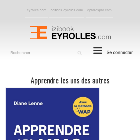
eyrolles.com
editions-eyrolles.com
eyrollespro.com
Rechercher
Se connecter
sur
le
site
Apprendre les uns des autres