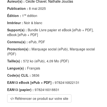
Auteur(s) :
Cécile Chavel
,
Nathalie Jouclas
Publication :
8 mai 2025
re
Édition :
1
édition
Intérieur :
Noir & blanc
Support(s) :
Bundle Livre papier et eBook [ePub + PDF],
eBook [ePub + PDF]
Contenu(s) :
ePub, PDF
Protection(s) :
Marquage social (ePub), Marquage social
(PDF)
Taille(s) :
572 ko (ePub), 4,09 Mo (PDF)
Langue(s) :
Français
Code(s) CLIL :
3836
EAN13 eBook [ePub + PDF] :
9782416822131
EAN13 (papier) :
9782416018831
Référencer ce produit sur votre site