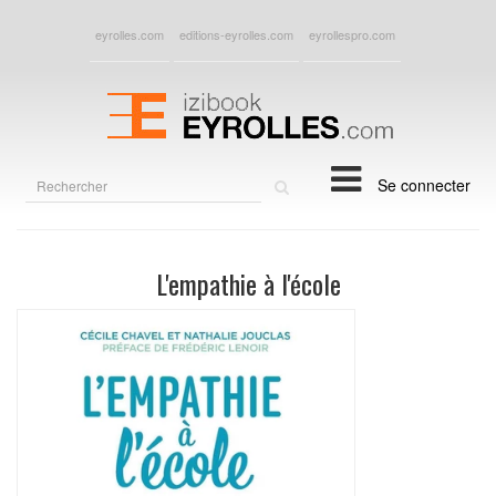
eyrolles.com
editions-eyrolles.com
eyrollespro.com
Rechercher
Se connecter
sur
le
site
L'empathie à l'école