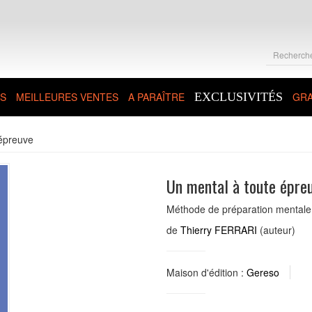
S
MEILLEURES VENTES
A PARAÎTRE
EXCLUSIVITÉS
GRA
 épreuve
Un mental à toute épre
Méthode de préparation mentale 
de
Thierry FERRARI
(auteur)
Maison d'édition :
Gereso