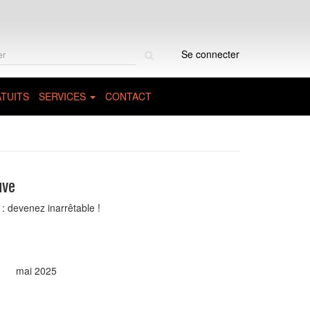
Rechercher
Se connecter
sur
le
site
TUITS
SERVICES
CONTACT
uve
: devenez inarrêtable !
mai 2025