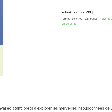
eBook [ePub + PDF]
format 135 x 190
221 pages
Téléchar
après achat
val éclatant, prêts à explorer les merveilles insoupçonnées de v