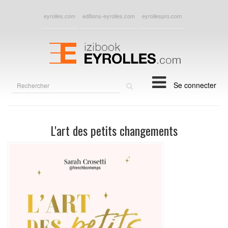
eyrolles.com
editions-eyrolles.com
eyrollespro.com
Rechercher
Se connecter
sur
le
site
L'art des petits changements