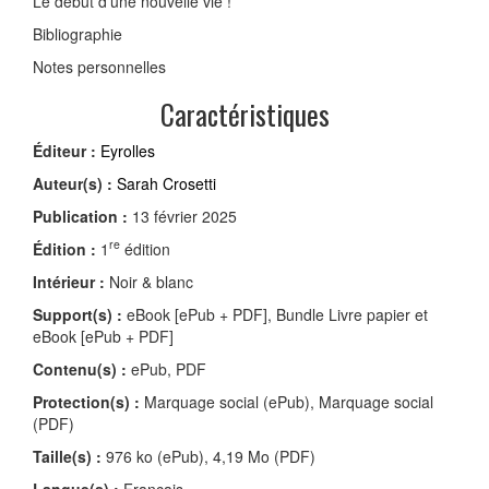
Le début d’une nouvelle vie !
Bibliographie
Notes personnelles
Caractéristiques
Éditeur :
Eyrolles
Auteur(s) :
Sarah Crosetti
Publication :
13 février 2025
re
Édition :
1
édition
Intérieur :
Noir & blanc
Support(s) :
eBook [ePub + PDF], Bundle Livre papier et
eBook [ePub + PDF]
Contenu(s) :
ePub, PDF
Protection(s) :
Marquage social (ePub), Marquage social
(PDF)
Taille(s) :
976 ko (ePub), 4,19 Mo (PDF)
Langue(s) :
Français