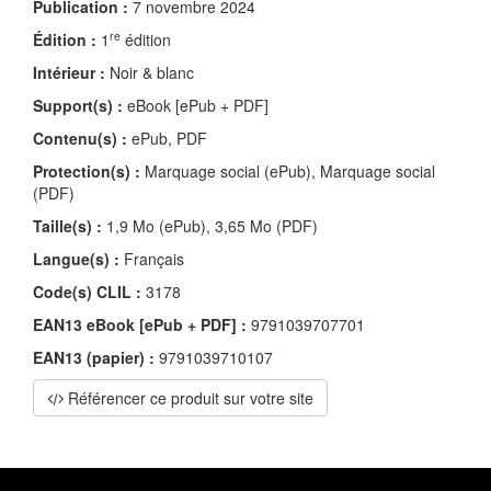
Publication :
7 novembre 2024
re
Édition :
1
édition
Intérieur :
Noir & blanc
Support(s) :
eBook [ePub + PDF]
Contenu(s) :
ePub, PDF
Protection(s) :
Marquage social (ePub), Marquage social
(PDF)
Taille(s) :
1,9 Mo (ePub), 3,65 Mo (PDF)
Langue(s) :
Français
Code(s) CLIL :
3178
EAN13 eBook [ePub + PDF] :
9791039707701
EAN13 (papier) :
9791039710107
Référencer ce produit sur votre site