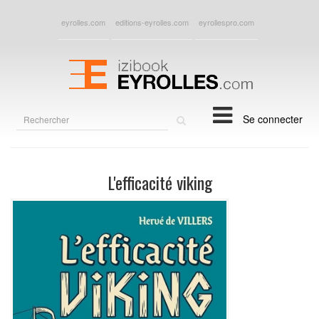
eyrolles.com
editions-eyrolles.com
eyrollespro.com
Rechercher
Se connecter
sur
le
site
L'efficacité viking