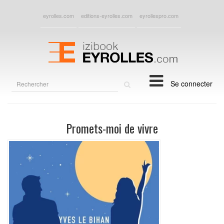
eyrolles.com
editions-eyrolles.com
eyrollespro.com
Rechercher
Se connecter
sur
le
site
Promets-moi de vivre