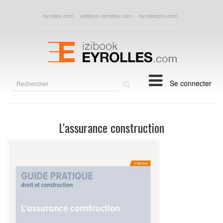
eyrolles.com
editions-eyrolles.com
eyrollespro.com
Rechercher
Se connecter
sur
le
site
L'assurance construction