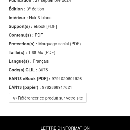
Publication :
27 septembre 2024
e
Édition :
3
édition
Intérieur :
Noir & blanc
Support(s) :
eBook [PDF]
Contenu(s) :
PDF
Protection(s) :
Marquage social (PDF)
Taille(s) :
1,68 Mo (PDF)
Langue(s) :
Français
Code(s) CLIL :
3075
EAN13 eBook [PDF] :
9791020601926
EAN13 (papier) :
9782868917621
Référencer ce produit sur votre site
LETTRE D'INFORMATION