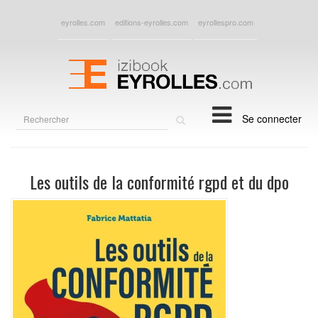
eyrolles.com
editions-eyrolles.com
eyrollespro.com
Rechercher
Se connecter
sur
le
site
Les outils de la conformité rgpd et du dpo