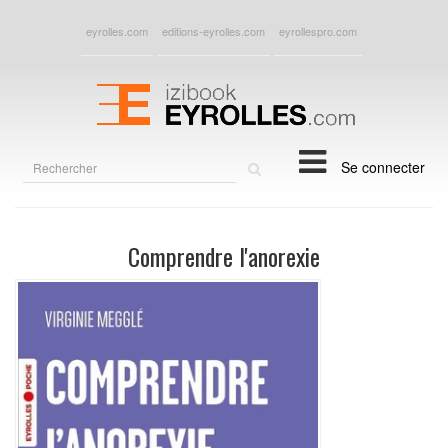
eyrolles.com
editions-eyrolles.com
eyrollespro.com
Rechercher
Se connecter
sur
le
site
Comprendre l'anorexie