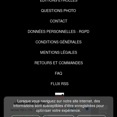
EDITIONS EYROLLES
QUESTIONS PHOTO
CONTACT
DONNÉES PERSONNELLES - RGPD
CONDITIONS GÉNÉRALES
MENTIONS LÉGALES
RETOURS ET COMMANDES
FAQ
FLUX RSS
Lorsque vous naviguez sur notre site internet, des
eBook [ePub + PDF]
informations sont susceptibles d'être enregistrées pour
7,99 €
format 100 x 170
312 pages
optimiser votre expérience.
COPYRIGHT © 2026 IZIBOOK.EYROLLES.COM ET NUXOS PUBLISHING
Téléchargement après achat