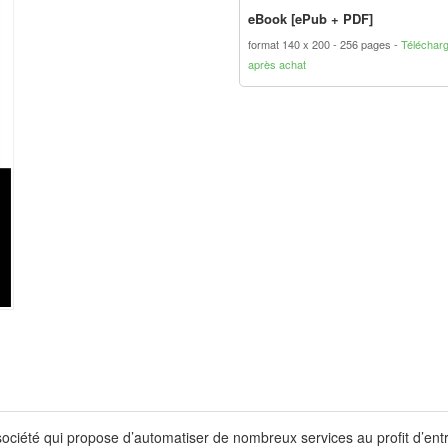
eBook [ePub + PDF]
format 140 x 200
256 pages
Téléchar
après achat
société qui propose d’automatiser de nombreux services au profit d’ent