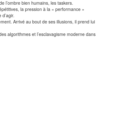
de l’ombre bien humains, les taskers.
épétitives, la pression à la « performance »
 d’agir.
t. Arrivé au bout de ses illusions, il prend lui
ée des algorithmes et l’esclavagisme moderne dans
L'absent