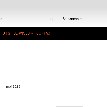
Rechercher
Se connecter
sur
le
site
TUITS
SERVICES
CONTACT
mai 2023