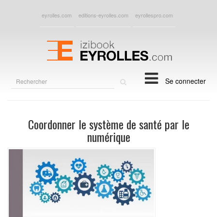
eyrolles.com
editions-eyrolles.com
eyrollespro.com
Rechercher
Se connecter
sur
le
site
Coordonner le système de santé par le
numérique