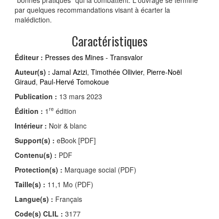
par quelques recommandations visant à écarter la
malédiction.
Caractéristiques
Éditeur :
Presses des Mines - Transvalor
Auteur(s) :
Jamal Azizi
,
Timothée Ollivier
,
Pierre-Noël
Giraud
,
Paul-Hervé Tomokoue
Publication :
13 mars 2023
re
Édition :
1
édition
Intérieur :
Noir & blanc
Support(s) :
eBook [PDF]
Contenu(s) :
PDF
Protection(s) :
Marquage social (PDF)
Taille(s) :
11,1 Mo (PDF)
Langue(s) :
Français
Code(s) CLIL :
3177