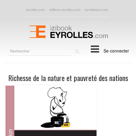
eyrolles.com
editions-eyrolles.com
eyrollespro.com
Rechercher
Se connecter
sur
le
site
Richesse de la nature et pauvreté des nations