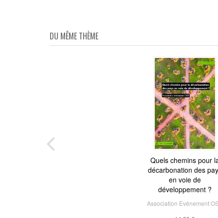
DU MÊME THÈME
Quels chemins pour l
décarbonation des pa
en voie de
développement ?
Association Evénement O