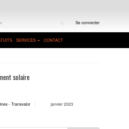
Rechercher
Se connecter
sur
le
site
TUITS
SERVICES
CONTACT
ment solaire
nes - Transvalor
janvier 2023