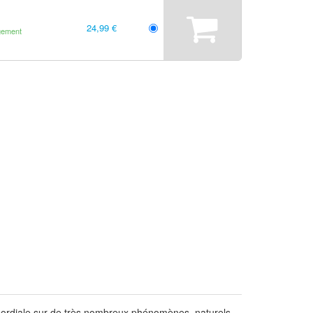
24,99 €
gement
primordiale sur de très nombreux phénomènes, naturels