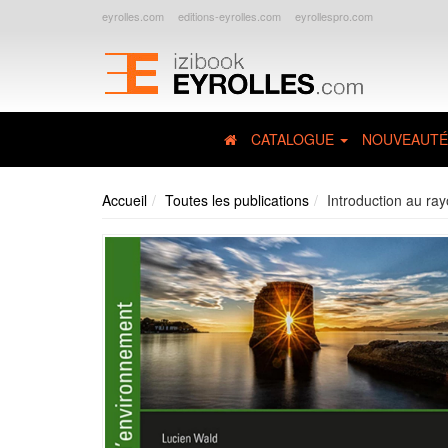
eyrolles.com
editions-eyrolles.com
eyrollespro.com
CATALOGUE
NOUVEAUTÉ
Accueil
Toutes les publications
Introduction au ra