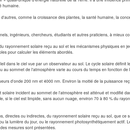
été humaine.
s d'autres, comme la croissance des plantes, la santé humaine, la conc
nnels, ingénieurs, chercheurs, étudiants et autres praticiens, à mieux 
x du rayonnement solaire reçu au sol et les mécanismes physiques en 
ples pour calculer les éléments abordés.
eil dans le ciel vue par un observateur au sol. Le cycle solaire définit 
çu au sommet de l'atmosphère varie au cours du temps en fonction de la
gueurs d'onde 200 nm et 4000 nm. Environ la moitié de la puissance reç
solaire incident au sommet de l'atmosphère est atténué et modifié dan
e, si le ciel est limpide, sans aucun nuage, environ 70 à 80 % du ray
s, directes ou indirectes, du rayonnement solaire reçu au sol, que ce 
, ou la lumière du jour, ou le rayonnement photosynthétiquement actif. L
té des mesures sont présentées.