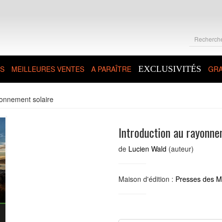
S
MEILLEURES VENTES
A PARAÎTRE
EXCLUSIVITÉS
GRA
yonnement solaire
Introduction au rayonne
de
Lucien Wald
(auteur)
Maison d'édition :
Presses des Mi