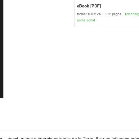
eBook [PDF]
format 160 x 240
272 pages
Téléchar
après achat
ur » quasi-unique d'énergie naturelle de la Terre. Il a une influence 