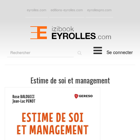
eyrolles.com
editions-eyrolles.com
eyrollespro.com
Rechercher
Se connecter
sur
le
site
Estime de soi et management