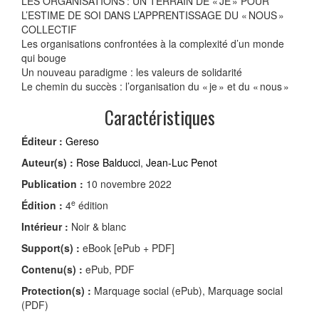
LES ORGANISATIONS : UN TERRAIN DE « JE » POUR
L’ESTIME DE SOI DANS L’APPRENTISSAGE DU « NOUS »
COLLECTIF
Les organisations confrontées à la complexité d’un monde
qui bouge
Un nouveau paradigme : les valeurs de solidarité
Le chemin du succès : l’organisation du « je » et du « nous »
Caractéristiques
Éditeur :
Gereso
Auteur(s) :
Rose Balducci
,
Jean-Luc Penot
Publication :
10 novembre 2022
e
Édition :
4
édition
Intérieur :
Noir & blanc
Support(s) :
eBook [ePub + PDF]
Contenu(s) :
ePub, PDF
Protection(s) :
Marquage social (ePub), Marquage social
(PDF)