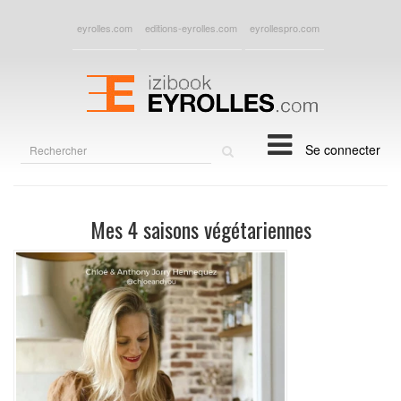
eyrolles.com
editions-eyrolles.com
eyrollespro.com
Rechercher
Se connecter
sur
le
site
Mes 4 saisons végétariennes