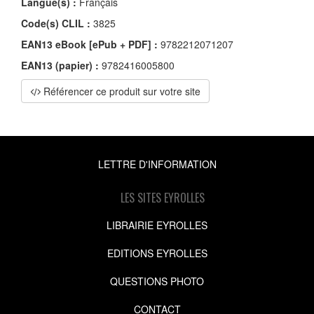
Langue(s) :
Français
Code(s) CLIL :
3825
EAN13 eBook [ePub + PDF] :
9782212071207
EAN13 (papier) :
9782416005800
Référencer ce produit sur votre site
LETTRE D'INFORMATION
LES SITES EYROLLES
LIBRAIRIE EYROLLES
EDITIONS EYROLLES
QUESTIONS PHOTO
CONTACT