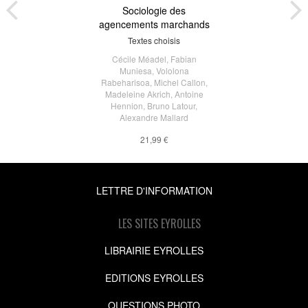
Sociologie des
agencements marchands
Textes choisis
Cécile Méadel
,
Fabian
Muniesa
,
Vololona
Rabeharisoa
,
Michel Callon
,
Madeleine Akrich
,
Antoine
Hennion
,
Bruno Latour
,
Alexandre Mallard
21,99 €
LETTRE D'INFORMATION
LES SITES EYROLLES
LIBRAIRIE EYROLLES
EDITIONS EYROLLES
QUESTIONS PHOTO