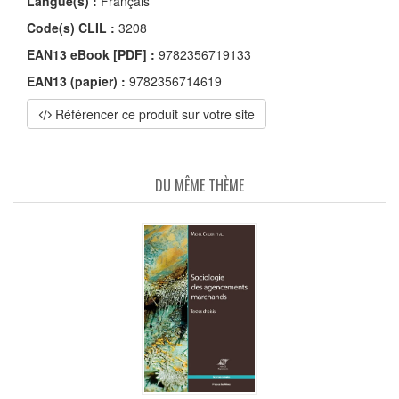
Langue(s) :
Français
Code(s) CLIL :
3208
EAN13 eBook [PDF] :
9782356719133
EAN13 (papier) :
9782356714619
Référencer ce produit sur votre site
DU MÊME THÈME