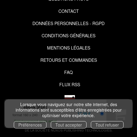
CONTACT
DONNÉES PERSONNELLES - RGPD
CONDITIONS GÉNÉRALES
MENTIONS LÉGALES
RETOURS ET COMMANDES
FAQ
FLUX RSS
Lorsque vous naviguez sur notre site internet, des
eBook [PDF]
informations sont susceptibles d'être enregistrées pour
17,99 €
format 160 x 240
114 pages
optimiser votre expérience.
COPYRIGHT © 2026 IZIBOOK.EYROLLES.COM ET NUXOS PUBLISHING
Téléchargement après achat
Préférences
Tout accepter
Tout refuser
TECHNOLOGIES.
IZIBOOK®
ET
IZIBOOKS®
SONT DES MARQUES DÉPOSÉES
DE LA SOCIÉTÉ
NUXOS PUBLISHING TECHNOLOGIES
.