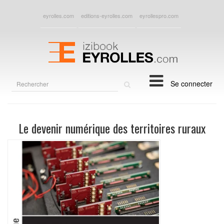
eyrolles.com
editions-eyrolles.com
eyrollespro.com
Rechercher
Se connecter
sur
le
site
Le devenir numérique des territoires ruraux