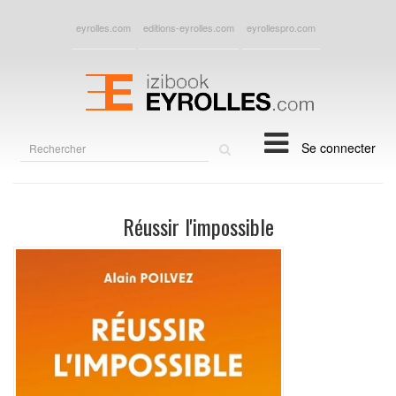
eyrolles.com
editions-eyrolles.com
eyrollespro.com
Rechercher
Se connecter
sur
le
site
Réussir l'impossible