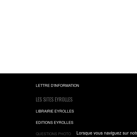
Usinage des pièc
mécaniques
Théorie et pratique - M
technique
ENSAM
31,99 €
LETTRE D'INFORMATION
LES SITES EYROLLES
LIBRAIRIE EYROLLES
EDITIONS EYROLLES
Lorsque vous naviguez sur notre
QUESTIONS PHOTO