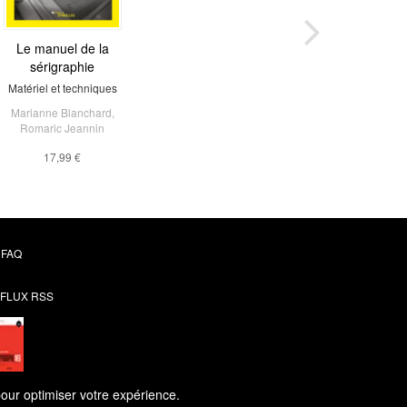
Le manuel de la
sérigraphie
Matériel et techniques
Marianne Blanchard
,
Romaric Jeannin
17,99 €
FAQ
FLUX RSS
pour optimiser votre expérience.