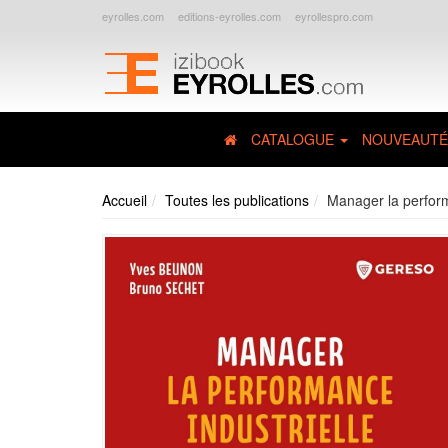
eyrolles.com
editions-eyrolles.com
eyrollespro.com
CATALOGUE
NOUVEAUTÉ
Accueil
Toutes les publications
Manager la perform