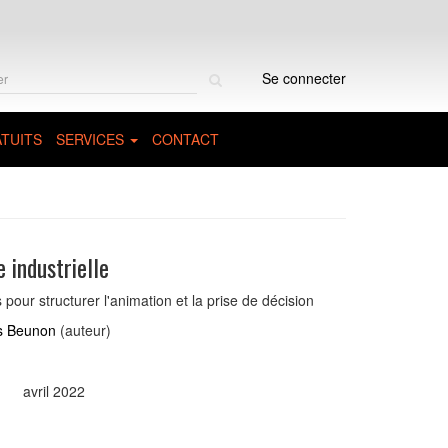
Rechercher
Se connecter
sur
le
site
TUITS
SERVICES
CONTACT
industrielle
s pour structurer l'animation et la prise de décision
s Beunon
(auteur)
avril 2022