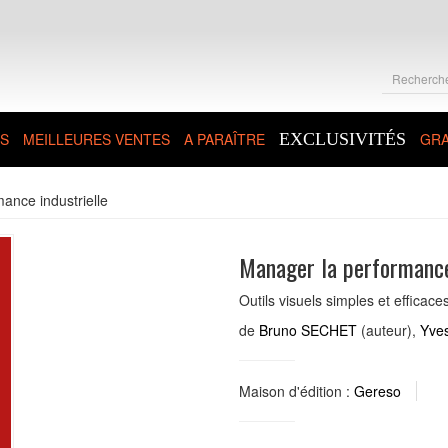
S
MEILLEURES VENTES
A PARAÎTRE
EXCLUSIVITÉS
GRA
ance industrielle
Manager la performance 
Outils visuels simples et efficace
de
Bruno SECHET
(auteur),
Yve
Maison d'édition :
Gereso