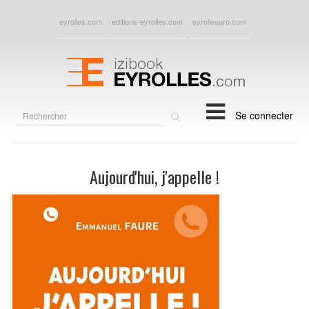
eyrolles.com
editions-eyrolles.com
eyrollespro.com
Rechercher
Se connecter
sur
le
site
Aujourd'hui, j'appelle !