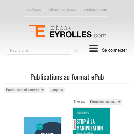
eyrolles.com
editions-eyrolles.com
eyrollespro.com
Rechercher
Se connecter
sur
le
site
Publications au format ePub
Publications disponibles
Langues
Trier par :
Parutions les plu…