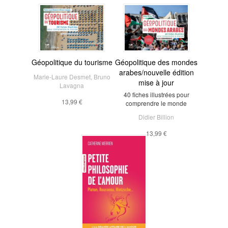
Géopolitique du tourisme
Géopolitique des mondes
arabes/nouvelle édition
Marie-Laure Desmet
,
Bruno
mise à jour
Lavagna
40 fiches illustrées pour
13,99 €
comprendre le monde
Didier Billion
13,99 €