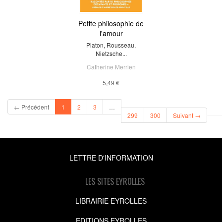
Petite philosophie de
l'amour
Platon, Rousseau,
Nietzsche...
Catherine Merrien
5,49 €
(current)
← Précédent
1
2
3
…
299
300
Suivant →
LETTRE D'INFORMATION
LES SITES EYROLLES
LIBRAIRIE EYROLLES
EDITIONS EYROLLES