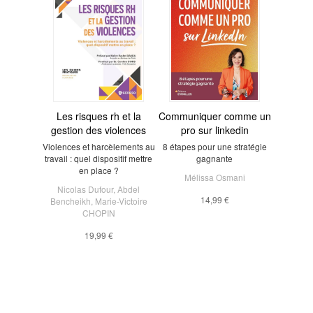
Les risques rh et la
Communiquer comme un
gestion des violences
pro sur linkedin
Violences et harcèlements au
8 étapes pour une stratégie
travail : quel dispositif mettre
gagnante
en place ?
Mélissa Osmani
Nicolas Dufour
,
Abdel
14,99 €
Bencheikh
,
Marie-Victoire
CHOPIN
19,99 €