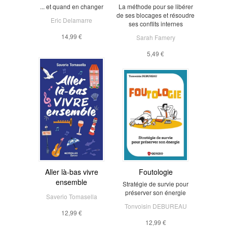
... et quand en changer
La méthode pour se libérer
de ses blocages et résoudre
Eric Delamarre
ses conflits internes
14,99 €
Sarah Famery
5,49 €
Aller là-bas vivre
Foutologie
ensemble
Stratégie de survie pour
préserver son énergie
Saverio Tomasella
Tonvoisin DEBUREAU
12,99 €
12,99 €