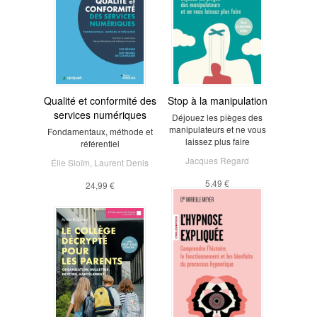
Qualité et conformité des
Stop à la manipulation
services numériques
Déjouez les pièges des
manipulateurs et ne vous
Fondamentaux, méthode et
laissez plus faire
référentiel
Jacques Regard
Élie Sloïm
,
Laurent Denis
5,49 €
24,99 €