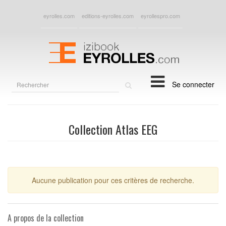
eyrolles.com
editions-eyrolles.com
eyrollespro.com
Rechercher
Se connecter
sur
le
site
Collection Atlas EEG
Aucune publication pour ces critères de recherche.
A propos de la collection