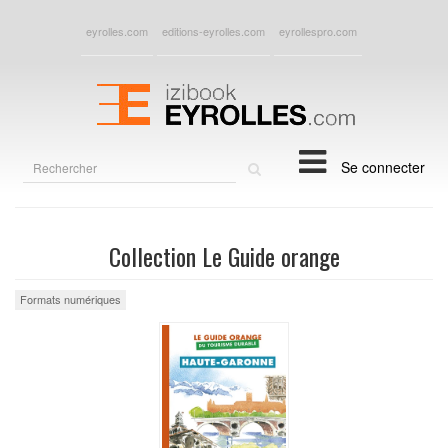
eyrolles.com
editions-eyrolles.com
eyrollespro.com
Rechercher
Se connecter
sur
le
site
Collection Le Guide orange
Formats numériques