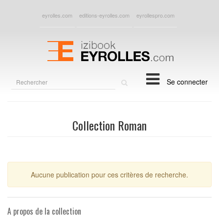
eyrolles.com
editions-eyrolles.com
eyrollespro.com
Rechercher
Se connecter
sur
le
site
Collection Roman
Aucune publication pour ces critères de recherche.
A propos de la collection