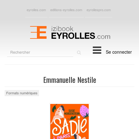
eyrolles.com
editions-eyrolles.com
eyrollespro.com
Rechercher
Se connecter
sur
le
site
Emmanuelle Nestile
Formats numériques