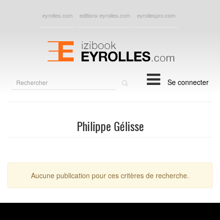
eyrolles.com
editions-eyrolles.com
eyrollespro.com
Rechercher
Se connecter
sur
le
site
Philippe Gélisse
Aucune publication pour ces critères de recherche.