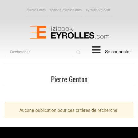
eyrolles.com
editions-eyrolles.com
eyrollespro.com
Rechercher
Se connecter
sur
le
site
Pierre Genton
Aucune publication pour ces critères de recherche.