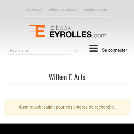
eyrolles.com
editions-eyrolles.com
eyrollespro.com
Rechercher
Se connecter
sur
le
site
Willem F. Arts
Aucune publication pour ces critères de recherche.