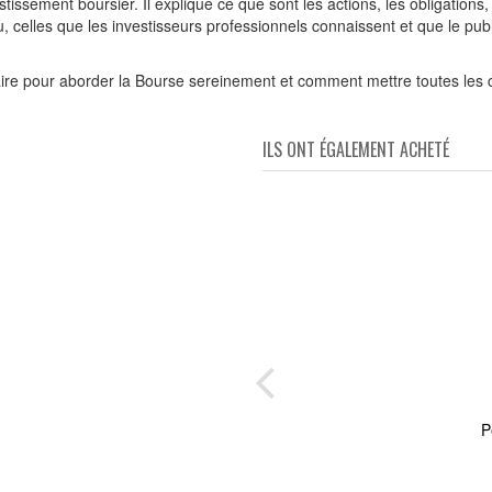
estissement boursier. Il explique ce que sont les actions, les obligations
u, celles que les investisseurs professionnels connaissent et que le publ
aire pour aborder la Bourse sereinement et comment mettre toutes les 
ILS ONT ÉGALEMENT ACHETÉ
it -
P
crise