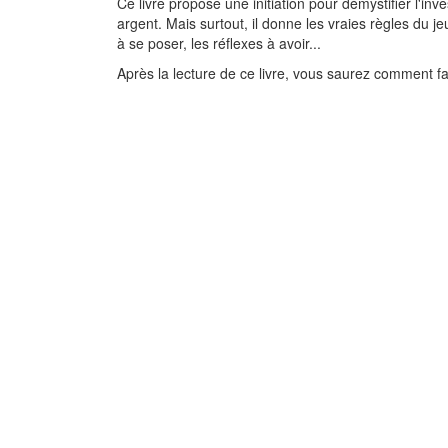
Ce livre propose une initiation pour démystifier l'inv
argent. Mais surtout, il donne les vraies règles du je
à se poser, les réflexes à avoir...
Après la lecture de ce livre, vous saurez comment f
Le temps du discréd
Crise des créances, 
des croyances