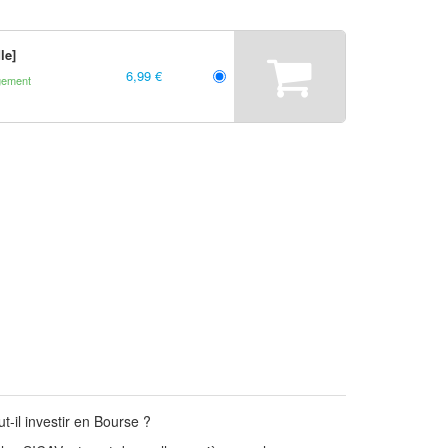
le]
6,99 €
gement
ut-il investir en Bourse ?